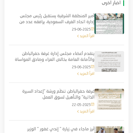
اخبار اخرى
أمير المنطقة الشرقية يستقبل رئيس مجلس
إدارة اتحاد الغرف السعودية، يرافقه عدد من
رؤساء اللجان الرئيسية للأنشطة الاقتصادية في
29-06-2025
المملكة.
اقرأ المزيد
يتقدم أعضاء مجلس إدارة غرفة حفرالباطن
والأمانة العامة بخالص العزاء وصادق المواساة
لـسعادة رئيس مجلس الإدارة الأستاذ سلمان بن
29-06-2025
حسن العقيّل في وفاة عمه نايف بن حمزه
اقرأ المزيد
العقيّل - رحمه الله وأسكنه فسيح جناته -
غرفة حفرالباطن تنظّم ورشة "إعداد السيرة
الذاتية" والتأهيل لسوق العمل
22-05-2025
اقرأ المزيد
أبرز ماجاء في زيارة " إندي غفور " الوزير