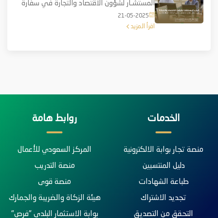
المستشـار لشؤون الاقتصاد والتجارة في سفارة
إندونيسيا إلى غرفة حفرالباطن لبحث فرص
21-05-2025
التعاون وتعزيز العلاقات التجـارية
اقرأ المزيد
الخدمات
روابط هامة
منصة تجار بوابة الالكترونية
المركز السعودي للأعمال
دليل المنتسبين
منصة التدريب
طباعة الشهادات
منصة قوى
تجديد الاشتراك
هيئة الزكاة والضريبة والجمارك
التحقق من التصديق
بوابة الاستثمار البلدي "فرص"