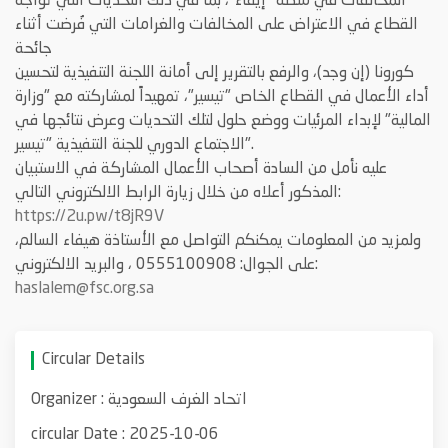
المخالفات في منصة "إيفاء"، بما في ذلك التحديات التي تُواجه
القطاع في الاعتراض على المخالفات والغرامات التي فُرضت أثناء
جائحة
كورونا (إن وجد)، والرفع بالتقرير إلى أمانة اللجنة التنفيذية لتحسين
أداء الأعمال في القطاع الخاص "تيسير"، تمهيداً لمشاركته
مع "وزارة
المالية" لإبداء المرئيات ووضع حلول لتلك التحديات وعرض نتائجها في
".
الاجتماع الدوري للجنة التنفيذية "تيسير
عليه نأمل من السادة أصحاب الأعمال المشاركة في الاستبيان
المذكور أعلاه من خلال زيارة الرابط الالكتروني التالي:
https://
2u.pw/t8jR9V
ولمزيد من المعلومات يمكنكم
التواصل مع الأستاذة هيفاء السالم،
الالكتروني:
على الجوال: 0555100908 ، والبريد
haslalem@fsc.org.sa
Circular Details
اتحاد الغرف السعودية
Organizer :
circular Date :
2025-10-06